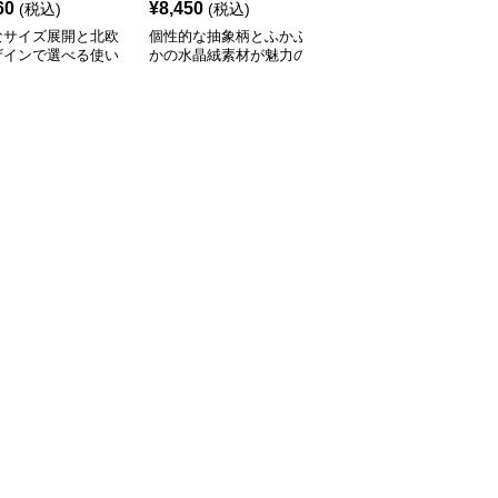
60
¥
8,450
¥
2,210
(税込)
(税込)
(税込)
なサイズ展開と北欧
個性的な抽象柄とふかふ
豊富なサイズと北欧風カ
ザインで選べる使い
かの水晶絨素材が魅力の
ラーでおしゃれに空間を
いキッチンマット
キッチンマット
彩るキッチンマット