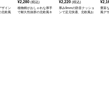
¥
2,280
¥
2,220
¥
2,1
(税込)
(税込)
デザイン
植物柄がおしゃれな厚手
厚み9mmの防音クッショ
豊富
の北欧風
で耐久性抜群の北欧風キ
ンで足元快適、北欧風お
風デ
ッチンマット
しゃれキッチンマット
やす