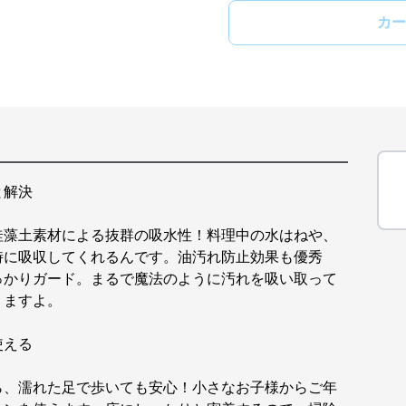
カー
と解決
珪藻土素材による抜群の吸水性！料理中の水はねや、
時に吸収してくれるんです。油汚れ防止効果も優秀
っかりガード。まるで魔法のように汚れを吸い取って
りますよ。
使える
ら、濡れた足で歩いても安心！小さなお子様からご年