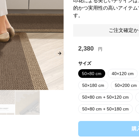
印花による美しいデザインは
的かつ実用性の高いアイテム
す。
ご注文確定か
2,380
円
Next slide
サイズ
50×80 cm
40×120 cm
50×180 cm
50×200 cm
50×80 cm + 50×120 cm
50×80 cm + 50×180 cm
購