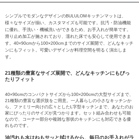
シンプルでモダンなデザインのBULULOMキッチンマットは、
様々なサイズが揃い、カスタマイズも可能です。抗汚・防油機能
に優れ、手洗い・機械洗いができるため、お手入れが簡単です。
滑り止め加工が施されており、濡れた床でも安心して使用できま
す。40×90cmから100×200cmまでのサイズ展開で、どんなキッチ
ンにもフィット。可愛いデザインが料理空間を明るく演出しま
す。
21種類の豊富なサイズ展開で、どんなキッチンにもぴっ
たりフィット
40×90cmのコンパクトサイズから100×200cmの大型サイズまで、
21種類の豊富な選択肢をご用意。一人暮らしの小さなキッチンか
ら、ファミリー向けの広々としたL字型キッチンまで、あなたのお
家にぴったりのサイズが見つかります。セット組み合わせも可能
なので、コーナー部分や複雑な形状のキッチンにも対応できる優
れものです。
油汚れも水はねもサッと拭けるから、毎日のお手入れがラ