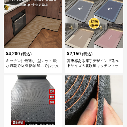
¥
4,200
¥
2,150
(税込)
(税込)
キッチンに最適なL型マット 吸
高級感ある厚手デザインで選べ
水速乾で防滑 防油加工でお手入
るサイズの北欧風キッチンマッ
れ楽々
ト