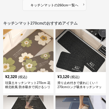
›
キッチンマット
の
260cm
一覧へ
キッチンマット270cmのおすすめアイテム
¥
2,320
¥
3,120
(税込)
(税込)
珪藻土キッチンマット270cm 花
滑り止め付きで疲れにくい！
柄北欧風 防水吸水で拭けるシリ
270cmロング吸水キッチンマッ
コン素材
ト