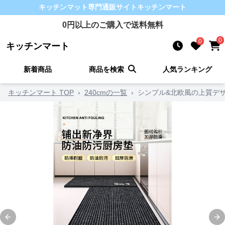
キッチンマット
専門通販サイト
キッチンマート
0
円以上のご購入で送料無料
0
0
キッチンマート
新着商品
商品を検索
人気ランキング
キッチンマート TOP
›
240cmの一覧
›
シンプル&北欧風の上質デ
Previous slide
Ne