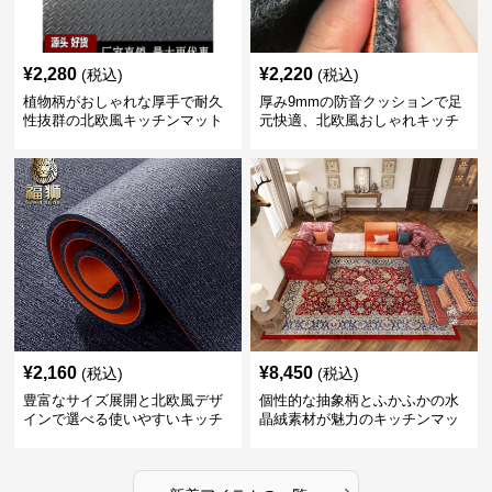
¥
2,280
¥
2,220
(税込)
(税込)
植物柄がおしゃれな厚手で耐久
厚み9mmの防音クッションで足
性抜群の北欧風キッチンマット
元快適、北欧風おしゃれキッチ
ンマット
¥
2,160
¥
8,450
(税込)
(税込)
豊富なサイズ展開と北欧風デザ
個性的な抽象柄とふかふかの水
インで選べる使いやすいキッチ
晶絨素材が魅力のキッチンマッ
ンマット
ト
›