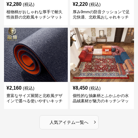
¥
2,280
¥
2,220
(税込)
(税込)
植物柄がおしゃれな厚手で耐久
厚み9mmの防音クッションで足
性抜群の北欧風キッチンマット
元快適、北欧風おしゃれキッチ
ンマット
¥
2,160
¥
8,450
(税込)
(税込)
豊富なサイズ展開と北欧風デザ
個性的な抽象柄とふかふかの水
インで選べる使いやすいキッチ
晶絨素材が魅力のキッチンマッ
ンマット
ト
›
人気アイテム一覧へ