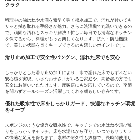
クラク
料理中の油はねや水滴を素早く弾く撥水加工で、汚れが付いても
サッと拭き取れる手軽さが魅力。さらに洗濯機で丸洗いできるの
で、頑固な汚れもスッキリ解決！忙しい毎日でも清潔なキッチン
を保てるから、料理がもっと楽しくなります。抗汚・防油機能
で、美しい状態を長くキープできるのも嬉しいポイントです。
滑り止め加工で安全性バツグン、濡れた床でも安心
しっかりとした滑り止め加工により、水で濡れた床でもずれない
安心感を実現。小さなお子さまがいるご家庭や、高齢者の方でも
安全にお使いいただけます。床暖房にも対応しているので、季節
を問わずオールシーズン活躍してくれる頼もしい存在です。
優れた吸水性で床をしっかりガード、快適なキッチン環境
をキープ
スポンジのような優秀な吸水性で、キッチンでの水はねや飛び散
りをしっかりキャッチ。床を水濡れから守り、いつでもサラサラ
の快適な足元を保ちます。素材の耐久性も抜群で、長時間使用し