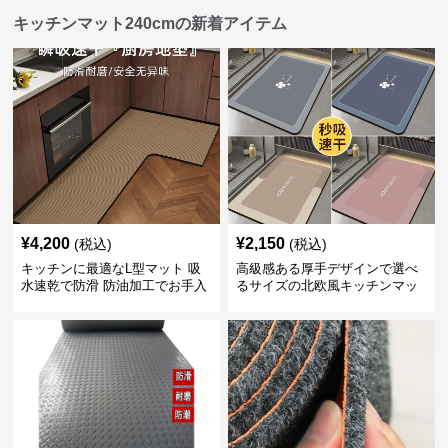
キッチンマット240cmの新着アイテム
¥
4,200
¥
2,150
(税込)
(税込)
キッチンに最適なL型マット 吸
高級感ある厚手デザインで選べ
水速乾で防滑 防油加工でお手入
るサイズの北欧風キッチンマッ
れ楽々
ト