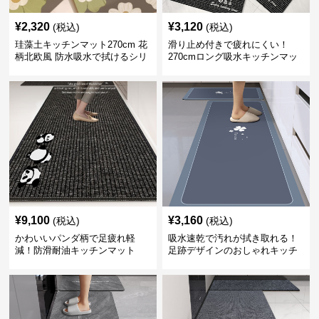
¥
2,320
¥
3,120
(税込)
(税込)
珪藻土キッチンマット270cm 花
滑り止め付きで疲れにくい！
柄北欧風 防水吸水で拭けるシリ
270cmロング吸水キッチンマッ
コン素材
ト
¥
9,100
¥
3,160
(税込)
(税込)
かわいいパンダ柄で足疲れ軽
吸水速乾で汚れが拭き取れる！
減！防滑耐油キッチンマット
足跡デザインのおしゃれキッチ
270cm拭ける
ンマット270cm