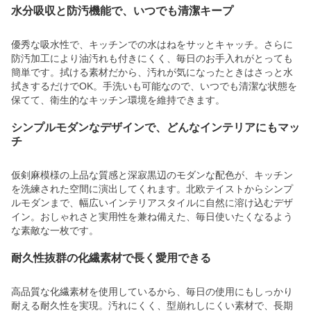
水分吸収と防汚機能で、いつでも清潔キープ
優秀な吸水性で、キッチンでの水はねをサッとキャッチ。さらに
防汚加工により油汚れも付きにくく、毎日のお手入れがとっても
簡単です。拭ける素材だから、汚れが気になったときはさっと水
拭きするだけでOK。手洗いも可能なので、いつでも清潔な状態を
保てて、衛生的なキッチン環境を維持できます。
シンプルモダンなデザインで、どんなインテリアにもマッ
チ
仮剣麻模様の上品な質感と深寂黒辺のモダンな配色が、キッチン
を洗練された空間に演出してくれます。北欧テイストからシンプ
ルモダンまで、幅広いインテリアスタイルに自然に溶け込むデザ
イン。おしゃれさと実用性を兼ね備えた、毎日使いたくなるよう
な素敵な一枚です。
耐久性抜群の化繊素材で長く愛用できる
高品質な化繊素材を使用しているから、毎日の使用にもしっかり
耐える耐久性を実現。汚れにくく、型崩れしにくい素材で、長期