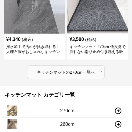
¥
4,340
¥
3,500
(税込)
(税込)
撥水加工で汚れが拭き取れる！
キッチンマット 270cm 低反発で
大理石調がおしゃれなキッチン
疲れない滑り止め付き洗える吸
マット
水速乾マット
›
キッチンマット
の
270cm
一覧へ
キッチンマット カテゴリ一覧
270cm
260cm