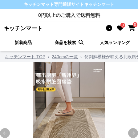
キッチンマット
専門通販サイト
キッチンマート
0
円以上のご購入で送料無料
0
0
キッチンマート
新着商品
商品を検索
人気ランキング
キッチンマート TOP
›
240cmの一覧
›
仿剣麻模様が映える北欧風
Previous slide
Ne