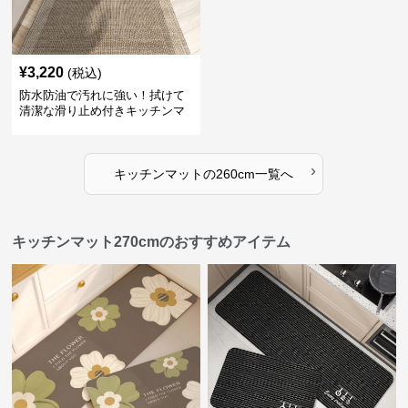
¥
3,220
(税込)
防水防油で汚れに強い！拭けて
清潔な滑り止め付きキッチンマ
ット
›
キッチンマット
の
260cm
一覧へ
キッチンマット270cmのおすすめアイテム