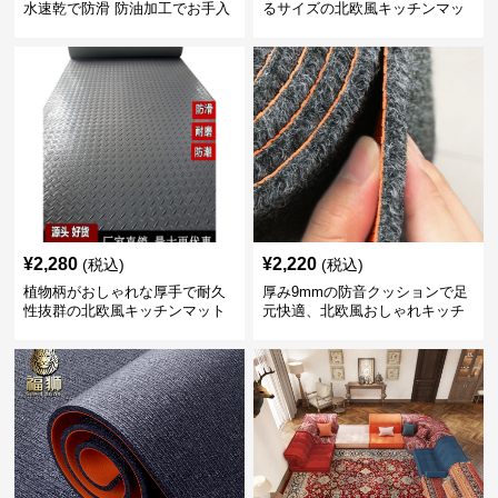
水速乾で防滑 防油加工でお手入
るサイズの北欧風キッチンマッ
れ楽々
ト
¥
2,280
¥
2,220
(税込)
(税込)
植物柄がおしゃれな厚手で耐久
厚み9mmの防音クッションで足
性抜群の北欧風キッチンマット
元快適、北欧風おしゃれキッチ
ンマット