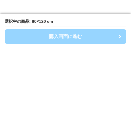
選択中の商品: 80×120 cm
選択中の商品: 80×120 cm
購入画面に進む
購入画面に進む
キッチンマート
について
会社概要