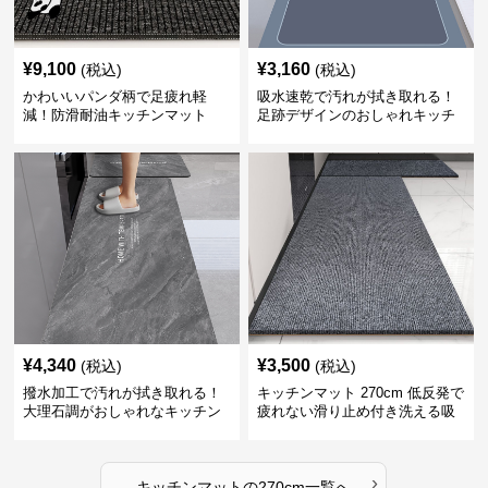
¥
9,100
¥
3,160
(税込)
(税込)
かわいいパンダ柄で足疲れ軽
吸水速乾で汚れが拭き取れる！
減！防滑耐油キッチンマット
足跡デザインのおしゃれキッチ
270cm拭ける
ンマット270cm
¥
4,340
¥
3,500
(税込)
(税込)
撥水加工で汚れが拭き取れる！
キッチンマット 270cm 低反発で
大理石調がおしゃれなキッチン
疲れない滑り止め付き洗える吸
マット
水速乾マット
›
キッチンマット
の
270cm
一覧へ