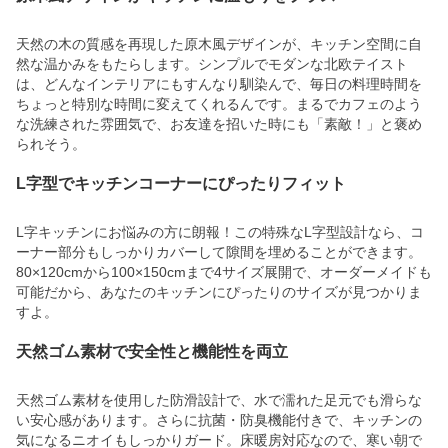
天然の木の質感を再現した原木風デザインが、キッチン空間に自
然な温かみをもたらします。シンプルでモダンな北欧テイスト
は、どんなインテリアにもすんなり馴染んで、毎日の料理時間を
ちょっと特別な時間に変えてくれるんです。まるでカフェのよう
な洗練された雰囲気で、お友達を招いた時にも「素敵！」と褒め
られそう。
L字型でキッチンコーナーにぴったりフィット
L字キッチンにお悩みの方に朗報！この特殊なL字型設計なら、コ
ーナー部分もしっかりカバーして隙間を埋めることができます。
80×120cmから100×150cmまで4サイズ展開で、オーダーメイドも
可能だから、あなたのキッチンにぴったりのサイズが見つかりま
すよ。
天然ゴム素材で安全性と機能性を両立
天然ゴム素材を使用した防滑設計で、水で濡れた足元でも滑らな
い安心感があります。さらに抗菌・防臭機能付きで、キッチンの
気になるニオイもしっかりガード。床暖房対応なので、寒い朝で