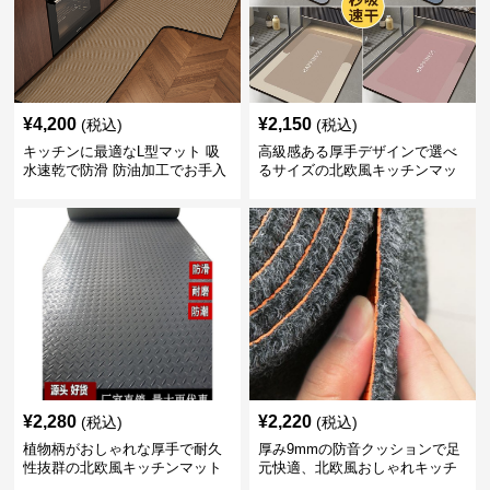
¥
4,200
¥
2,150
(税込)
(税込)
キッチンに最適なL型マット 吸
高級感ある厚手デザインで選べ
水速乾で防滑 防油加工でお手入
るサイズの北欧風キッチンマッ
れ楽々
ト
¥
2,280
¥
2,220
(税込)
(税込)
植物柄がおしゃれな厚手で耐久
厚み9mmの防音クッションで足
性抜群の北欧風キッチンマット
元快適、北欧風おしゃれキッチ
ンマット