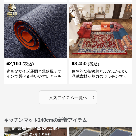
¥
2,160
¥
8,450
(税込)
(税込)
豊富なサイズ展開と北欧風デザ
個性的な抽象柄とふかふかの水
インで選べる使いやすいキッチ
晶絨素材が魅力のキッチンマッ
ンマット
ト
›
人気アイテム一覧へ
キッチンマット240cmの新着アイテム