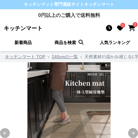
キッチンマット
専門通販サイト
キッチンマート
0
円以上のご購入で送料無料
0
0
キッチンマート
新着商品
商品を検索
人気ランキング
キッチンマート TOP
›
240cmの一覧
›
天然素材の温かみ感じるL
Previous slide
Ne