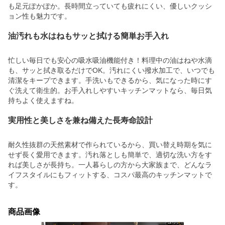
も足元ぽかぽか。長時間立っていても疲れにくい、優しいクッシ
ョン性も魅力です。
油汚れも水はねもサッと拭ける簡単お手入れ
忙しい毎日でも安心の吸水吸油機能付き！料理中の油はねや水滴
も、サッと拭き取るだけでOK。汚れにくい撥水加工で、いつでも
清潔をキープできます。手洗いもできるから、気になった時にす
ぐ洗えて衛生的。お手入れしやすいキッチンマットなら、毎日気
持ちよく使えますね。
実用性と美しさを兼ね備えた長寿命設計
耐久性抜群の天然素材で作られているから、買い替え時期を気に
せず長く愛用できます。汚れ落としも簡単で、適切な洗い方をす
れば美しさが長持ち。一人暮らしの方から大家族まで、どんなラ
イフスタイルにもフィットする、コスパ最高のキッチンマットで
す。
商品画像