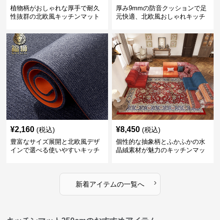
植物柄がおしゃれな厚手で耐久
厚み9mmの防音クッションで足
性抜群の北欧風キッチンマット
元快適、北欧風おしゃれキッチ
ンマット
¥
2,160
¥
8,450
(税込)
(税込)
豊富なサイズ展開と北欧風デザ
個性的な抽象柄とふかふかの水
インで選べる使いやすいキッチ
晶絨素材が魅力のキッチンマッ
ンマット
ト
›
新着アイテムの一覧へ