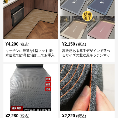
¥
4,200
¥
2,150
(税込)
(税込)
キッチンに最適なL型マット 吸
高級感ある厚手デザインで選べ
水速乾で防滑 防油加工でお手入
るサイズの北欧風キッチンマッ
れ楽々
ト
¥
2,280
¥
2,220
(税込)
(税込)