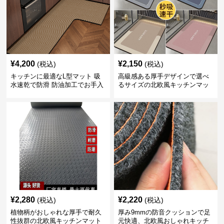
¥
4,200
¥
2,150
(税込)
(税込)
キッチンに最適なL型マット 吸
高級感ある厚手デザインで選べ
水速乾で防滑 防油加工でお手入
るサイズの北欧風キッチンマッ
れ楽々
ト
¥
2,280
¥
2,220
(税込)
(税込)
植物柄がおしゃれな厚手で耐久
厚み9mmの防音クッションで足
性抜群の北欧風キッチンマット
元快適、北欧風おしゃれキッチ