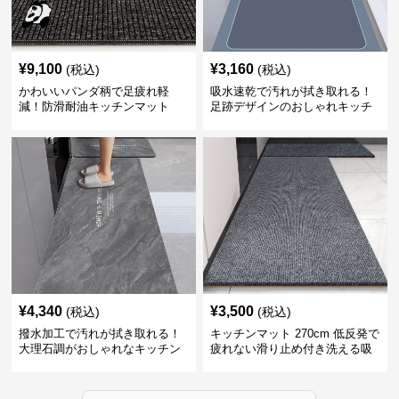
¥
9,100
¥
3,160
(税込)
(税込)
かわいいパンダ柄で足疲れ軽
吸水速乾で汚れが拭き取れる！
減！防滑耐油キッチンマット
足跡デザインのおしゃれキッチ
270cm拭ける
ンマット270cm
¥
4,340
¥
3,500
(税込)
(税込)
撥水加工で汚れが拭き取れる！
キッチンマット 270cm 低反発で
大理石調がおしゃれなキッチン
疲れない滑り止め付き洗える吸
マット
水速乾マット