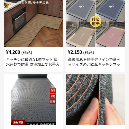
¥
4,200
¥
2,150
(税込)
(税込)
キッチンに最適なL型マット 吸
高級感ある厚手デザインで選べ
水速乾で防滑 防油加工でお手入
るサイズの北欧風キッチンマッ
れ楽々
ト