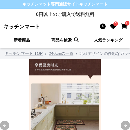
キッチンマット
専門通販サイト
キッチンマート
0
円以上のご購入で送料無料
0
0
キッチンマート
新着商品
商品を検索
人気ランキング
キッチンマート TOP
›
240cmの一覧
›
北欧デザインの多彩なカラ
Previous slide
Ne