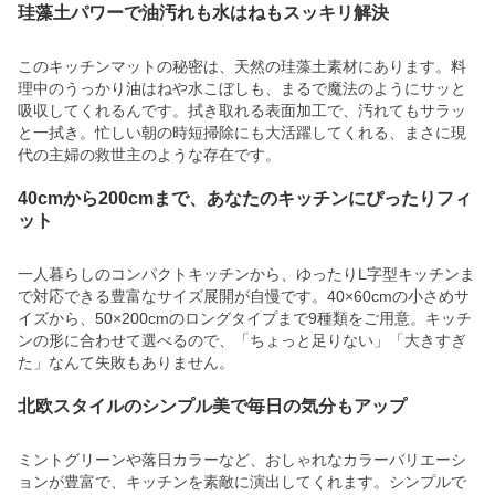
珪藻土パワーで油汚れも水はねもスッキリ解決
このキッチンマットの秘密は、天然の珪藻土素材にあります。料
理中のうっかり油はねや水こぼしも、まるで魔法のようにサッと
吸収してくれるんです。拭き取れる表面加工で、汚れてもサラッ
と一拭き。忙しい朝の時短掃除にも大活躍してくれる、まさに現
代の主婦の救世主のような存在です。
40cmから200cmまで、あなたのキッチンにぴったりフィ
ット
一人暮らしのコンパクトキッチンから、ゆったりL字型キッチンま
で対応できる豊富なサイズ展開が自慢です。40×60cmの小さめサ
イズから、50×200cmのロングタイプまで9種類をご用意。キッチ
ンの形に合わせて選べるので、「ちょっと足りない」「大きすぎ
た」なんて失敗もありません。
北欧スタイルのシンプル美で毎日の気分もアップ
ミントグリーンや落日カラーなど、おしゃれなカラーバリエーシ
ョンが豊富で、キッチンを素敵に演出してくれます。シンプルで