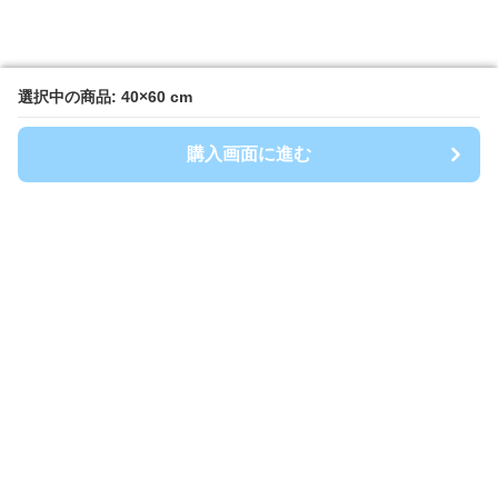
選択中の商品: 40×60 cm
選択中の商品: 40×60 cm
購入画面に進む
購入画面に進む
キッチンマート
について