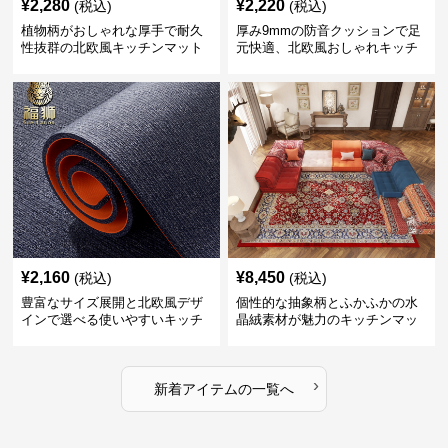
¥
2,280
¥
2,220
(税込)
(税込)
植物柄がおしゃれな厚手で耐久
厚み9mmの防音クッションで足
性抜群の北欧風キッチンマット
元快適、北欧風おしゃれキッチ
ンマット
¥
2,160
¥
8,450
(税込)
(税込)
豊富なサイズ展開と北欧風デザ
個性的な抽象柄とふかふかの水
インで選べる使いやすいキッチ
晶絨素材が魅力のキッチンマッ
ンマット
ト
›
新着アイテムの一覧へ