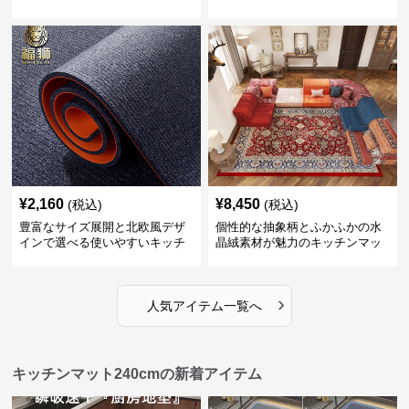
ンマット
¥
2,160
¥
8,450
(税込)
(税込)
豊富なサイズ展開と北欧風デザ
個性的な抽象柄とふかふかの水
インで選べる使いやすいキッチ
晶絨素材が魅力のキッチンマッ
ンマット
ト
›
人気アイテム一覧へ
キッチンマット240cmの新着アイテム