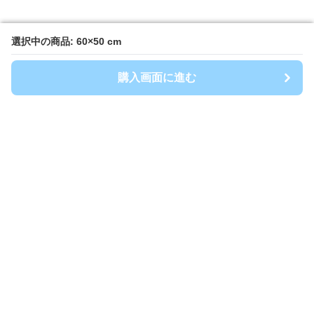
選択中の商品: 60×50 cm
選択中の商品: 60×50 cm
購入画面に進む
購入画面に進む
キッチンマート
について
会社概要