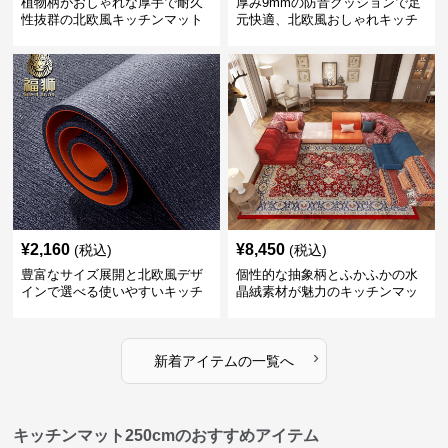
植物柄がおしゃれな厚手で耐久
厚み9mmの防音クッションで足
性抜群の北欧風キッチンマット
元快適、北欧風おしゃれキッチ
ンマット
¥
2,160
¥
8,450
(税込)
(税込)
豊富なサイズ展開と北欧風デザ
個性的な抽象柄とふかふかの水
インで選べる使いやすいキッチ
晶絨素材が魅力のキッチンマッ
ンマット
ト
›
新着アイテムの一覧へ
キッチンマット250cmのおすすめアイテム