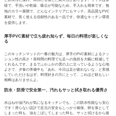
様で、手洗いや乾燥、吸尘が可能なため、手入れも簡単です。無
地のカラー展開で、どんなインテリアにもマッチ。高品質なPVC
素材で、長く使える信頼性のある一品です。快適なキッチン環境
を提供します。
厚手PVC素材で立ち疲れ知らず、毎日の料理が楽しくな
る
このキッチンマットの一番の魅力は、厚手のPVC素材によるクッ
ション性の高さ！長時間の料理でも足への負担を大幅に軽減して
くれるんです。まるでふかふかの雲の上に立っているような心地
よさで、夕食の準備中も「あれ、今日は足が疲れないな」と実感
していただけるはず。料理好きの方にとって、これほど頼もしい
相棒はありませんよ。
防水・防滑で安全第一、汚れもサッと拭き取れる優秀さ
水はねや油汚れが気になるキッチンでも、この防水性能なら安心
です！滑らない設計で足元の安全もしっかり確保。卵を落として
しまった時も、油をこぼしてしまった時も、サッと拭けるから後