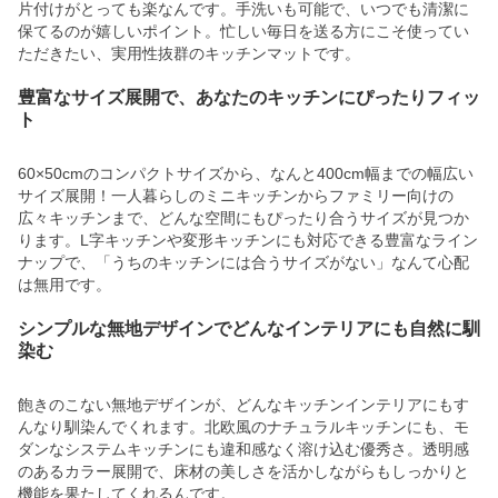
片付けがとっても楽なんです。手洗いも可能で、いつでも清潔に
保てるのが嬉しいポイント。忙しい毎日を送る方にこそ使ってい
ただきたい、実用性抜群のキッチンマットです。
豊富なサイズ展開で、あなたのキッチンにぴったりフィッ
ト
60×50cmのコンパクトサイズから、なんと400cm幅までの幅広い
サイズ展開！一人暮らしのミニキッチンからファミリー向けの
広々キッチンまで、どんな空間にもぴったり合うサイズが見つか
ります。L字キッチンや変形キッチンにも対応できる豊富なライン
ナップで、「うちのキッチンには合うサイズがない」なんて心配
は無用です。
シンプルな無地デザインでどんなインテリアにも自然に馴
染む
飽きのこない無地デザインが、どんなキッチンインテリアにもす
んなり馴染んでくれます。北欧風のナチュラルキッチンにも、モ
ダンなシステムキッチンにも違和感なく溶け込む優秀さ。透明感
のあるカラー展開で、床材の美しさを活かしながらもしっかりと
機能を果たしてくれるんです。