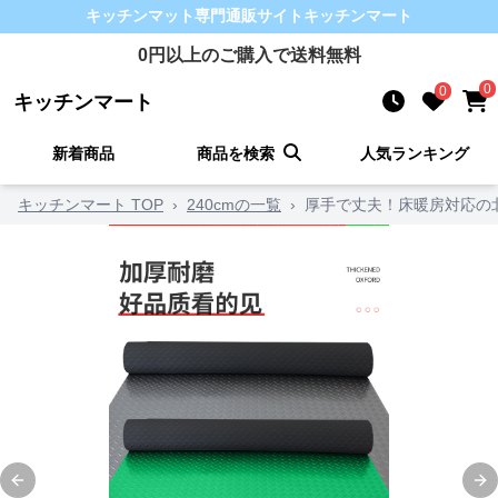
キッチンマット
専門通販サイト
キッチンマート
0
円以上のご購入で送料無料
0
0
キッチンマート
新着商品
商品を検索
人気ランキング
キッチンマート TOP
›
240cmの一覧
›
厚手で丈夫！床暖房対応の
Previous slide
Ne