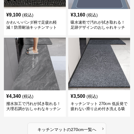
¥
9,100
¥
3,160
(税込)
(税込)
かわいいパンダ柄で足疲れ軽
吸水速乾で汚れが拭き取れる！
減！防滑耐油キッチンマット
足跡デザインのおしゃれキッチ
270cm拭ける
ンマット270cm
¥
4,340
¥
3,500
(税込)
(税込)
撥水加工で汚れが拭き取れる！
キッチンマット 270cm 低反発で
大理石調がおしゃれなキッチン
疲れない滑り止め付き洗える吸
マット
水速乾マット
›
キッチンマット
の
270cm
一覧へ