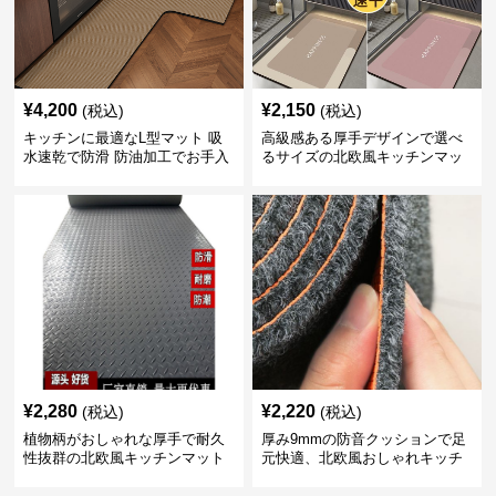
¥
4,200
¥
2,150
(税込)
(税込)
キッチンに最適なL型マット 吸
高級感ある厚手デザインで選べ
水速乾で防滑 防油加工でお手入
るサイズの北欧風キッチンマッ
れ楽々
ト
¥
2,280
¥
2,220
(税込)
(税込)
植物柄がおしゃれな厚手で耐久
厚み9mmの防音クッションで足
性抜群の北欧風キッチンマット
元快適、北欧風おしゃれキッチ
ンマット