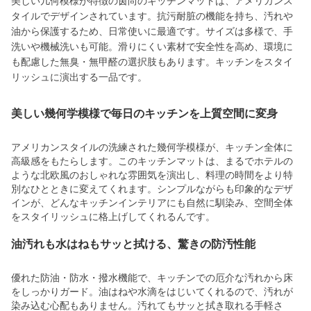
美しい几何模様が特徴の茵尚のキッチンマットは、アメリカンス
タイルでデザインされています。抗污耐脏の機能を持ち、汚れや
油から保護するため、日常使いに最適です。サイズは多様で、手
洗いや機械洗いも可能。滑りにくい素材で安全性を高め、環境に
も配慮した無臭・無甲醛の選択肢もあります。キッチンをスタイ
リッシュに演出する一品です。
美しい幾何学模様で毎日のキッチンを上質空間に変身
アメリカンスタイルの洗練された幾何学模様が、キッチン全体に
高級感をもたらします。このキッチンマットは、まるでホテルの
ような北欧風のおしゃれな雰囲気を演出し、料理の時間をより特
別なひとときに変えてくれます。シンプルながらも印象的なデザ
インが、どんなキッチンインテリアにも自然に馴染み、空間全体
をスタイリッシュに格上げしてくれるんです。
油汚れも水はねもサッと拭ける、驚きの防汚性能
優れた防油・防水・撥水機能で、キッチンでの厄介な汚れから床
をしっかりガード。油はねや水滴をはじいてくれるので、汚れが
染み込む心配もありません。汚れてもサッと拭き取れる手軽さ