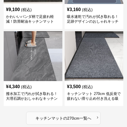
¥
9,100
¥
3,160
(税込)
(税込)
かわいいパンダ柄で足疲れ軽
吸水速乾で汚れが拭き取れる！
減！防滑耐油キッチンマット
足跡デザインのおしゃれキッチ
270cm拭ける
ンマット270cm
¥
4,340
¥
3,500
(税込)
(税込)
撥水加工で汚れが拭き取れる！
キッチンマット 270cm 低反発で
大理石調がおしゃれなキッチン
疲れない滑り止め付き洗える吸
マット
水速乾マット
›
キッチンマット
の
270cm
一覧へ