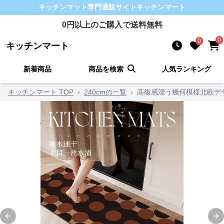
キッチンマット
専門通販サイト
キッチンマート
0
円以上のご購入で送料無料
0
0
キッチンマート
新着商品
商品を検索
人気ランキング
キッチンマート TOP
›
240cmの一覧
›
高級感漂う幾何模様北欧デ
Previous slide
Ne