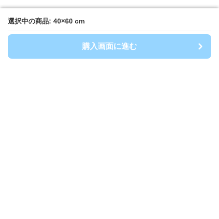
選択中の商品: 40×60 cm
選択中の商品: 40×60 cm
購入画面に進む
購入画面に進む
キッチンマート
について
会社概要