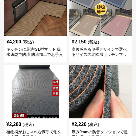
¥
4,200
¥
2,150
(税込)
(税込)
キッチンに最適なL型マット 吸
高級感ある厚手デザインで選べ
水速乾で防滑 防油加工でお手入
るサイズの北欧風キッチンマッ
れ楽々
ト
¥
2,280
¥
2,220
(税込)
(税込)
植物柄がおしゃれな厚手で耐久
厚み9mmの防音クッションで足