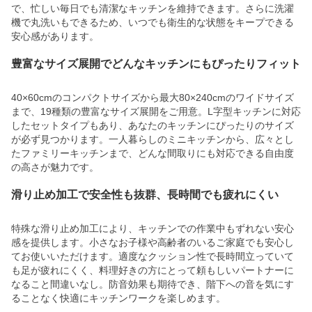
で、忙しい毎日でも清潔なキッチンを維持できます。さらに洗濯
機で丸洗いもできるため、いつでも衛生的な状態をキープできる
安心感があります。
豊富なサイズ展開でどんなキッチンにもぴったりフィット
40×60cmのコンパクトサイズから最大80×240cmのワイドサイズ
まで、19種類の豊富なサイズ展開をご用意。L字型キッチンに対応
したセットタイプもあり、あなたのキッチンにぴったりのサイズ
が必ず見つかります。一人暮らしのミニキッチンから、広々とし
たファミリーキッチンまで、どんな間取りにも対応できる自由度
の高さが魅力です。
滑り止め加工で安全性も抜群、長時間でも疲れにくい
特殊な滑り止め加工により、キッチンでの作業中もずれない安心
感を提供します。小さなお子様や高齢者のいるご家庭でも安心し
てお使いいただけます。適度なクッション性で長時間立っていて
も足が疲れにくく、料理好きの方にとって頼もしいパートナーに
なること間違いなし。防音効果も期待でき、階下への音を気にす
ることなく快適にキッチンワークを楽しめます。