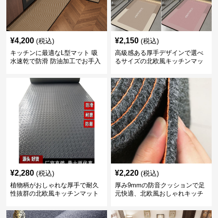
¥
4,200
¥
2,150
(税込)
(税込)
キッチンに最適なL型マット 吸
高級感ある厚手デザインで選べ
水速乾で防滑 防油加工でお手入
るサイズの北欧風キッチンマッ
れ楽々
ト
¥
2,280
¥
2,220
(税込)
(税込)
植物柄がおしゃれな厚手で耐久
厚み9mmの防音クッションで足
性抜群の北欧風キッチンマット
元快適、北欧風おしゃれキッチ
ンマット