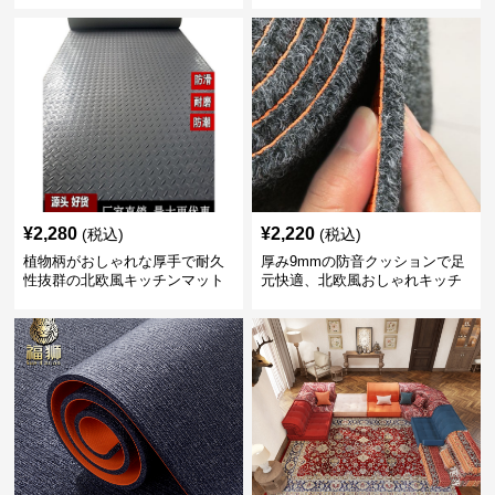
¥
2,280
¥
2,220
(税込)
(税込)
植物柄がおしゃれな厚手で耐久
厚み9mmの防音クッションで足
性抜群の北欧風キッチンマット
元快適、北欧風おしゃれキッチ
ンマット