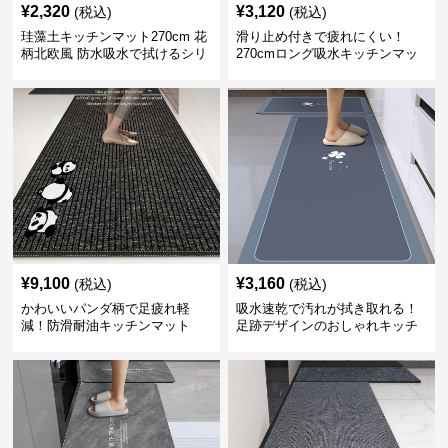
¥
2,320
¥
3,120
(税込)
(税込)
珪藻土キッチンマット270cm 花
滑り止め付きで疲れにくい！
柄北欧風 防水吸水で拭けるシリ
270cmロング吸水キッチンマッ
コン素材
ト
¥
9,100
¥
3,160
(税込)
(税込)
かわいいパンダ柄で足疲れ軽
吸水速乾で汚れが拭き取れる！
減！防滑耐油キッチンマット
足跡デザインのおしゃれキッチ
270cm拭ける
ンマット270cm