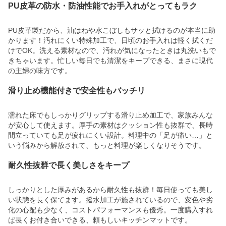
PU皮革の防水・防油性能でお手入れがとってもラク
PU皮革製だから、油はねや水こぼしもサッと拭けるのが本当に助
かります！汚れにくい特殊加工で、日頃のお手入れは軽く拭くだ
けでOK。洗える素材なので、汚れが気になったときは丸洗いもで
きちゃいます。忙しい毎日でも清潔をキープできる、まさに現代
の主婦の味方です。
滑り止め機能付きで安全性もバッチリ
濡れた床でもしっかりグリップする滑り止め加工で、家族みんな
が安心して使えます。厚手の素材はクッション性も抜群で、長時
間立っていても足が疲れにくい設計。料理中の「足が痛い…」と
いう悩みから解放されて、もっと料理が楽しくなりそうです。
耐久性抜群で長く美しさをキープ
しっかりとした厚みがあるから耐久性も抜群！毎日使っても美し
い状態を長く保てます。撥水加工が施されているので、変色や劣
化の心配も少なく、コストパフォーマンスも優秀。一度購入すれ
ば長くお付き合いできる、頼もしいキッチンマットです。