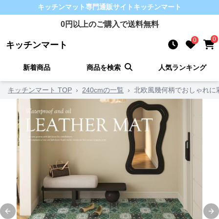
キッチンマット
専門通販サイト
キッチンマート
0
円以上のご購入で送料無料
0
0
キッチンマート
新着商品
商品を検索
人気ランキング
キッチンマート TOP
›
240cmの一覧
›
北欧風幾何柄でおしゃれに
Previous slide
Ne