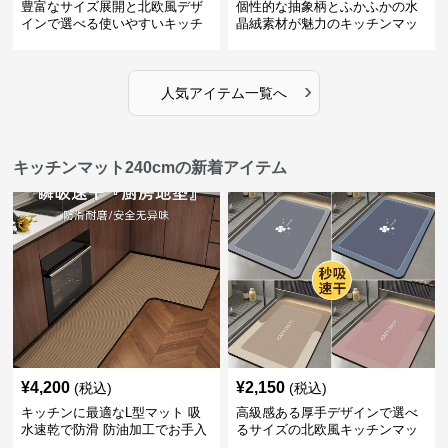
豊富なサイズ展開と北欧風デザ
個性的な抽象柄とふかふかの水
インで選べる使いやすいキッチ
晶絨素材が魅力のキッチンマッ
ンマット
ト
›
人気アイテム一覧へ
キッチンマット240cmの新着アイテム
¥
4,200
¥
2,150
(税込)
(税込)
キッチンに最適なL型マット 吸
高級感ある厚手デザインで選べ
水速乾で防滑 防油加工でお手入
るサイズの北欧風キッチンマッ
れ楽々
ト