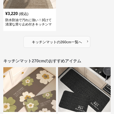
¥
3,220
(税込)
防水防油で汚れに強い！拭けて
清潔な滑り止め付きキッチンマ
ット
›
キッチンマット
の
260cm
一覧へ
キッチンマット270cmのおすすめアイテム