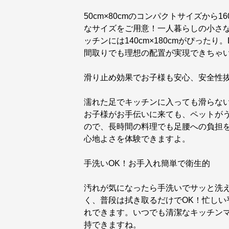
50cm×80cmのコンパクトサイズから1
なサイズをご用意！一人暮らしの小さなキ
ッチンには140cm×180cmがぴっ
間取りでも理想の配置が実現できちゃ
滑り止め効果でお子様も安心、安全性
濡れた足でキッチンに入っても滑らな
お子様がお手伝いに来ても、ペットが
ので、長時間の料理でも足腰への負担
心地よさを体験できますよ。
手洗いOK！お手入れ簡単で衛生的
汚れが気になったら手洗いでサッと洗
く、普段は拭き取るだけでOK！忙し
れできます。いつでも清潔なキッチン
持できますね。