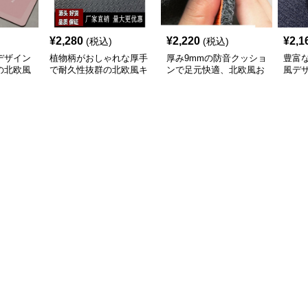
¥
2,280
¥
2,220
¥
2,1
(税込)
(税込)
デザイン
植物柄がおしゃれな厚手
厚み9mmの防音クッショ
豊富
の北欧風
で耐久性抜群の北欧風キ
ンで足元快適、北欧風お
風デ
ッチンマット
しゃれキッチンマット
やす