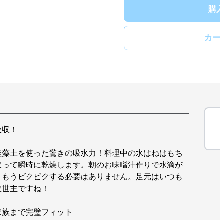
購
カー
吸収！
珪藻土を使った驚きの吸水力！料理中の水はねはもち
取って瞬時に乾燥します。朝のお味噌汁作りで水滴が
、もうビクビクする必要はありません。足元はいつも
救世主ですね！
家族まで完璧フィット