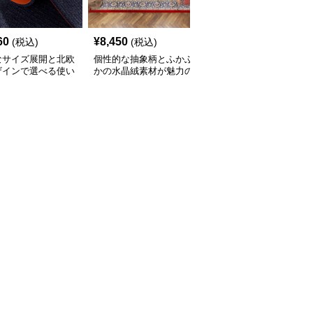
60
¥
8,450
¥
2,210
(税込)
(税込)
(税込)
なサイズ展開と北欧
個性的な抽象柄とふかふ
豊富なサイズと北欧風カ
ザインで選べる使い
かの水晶絨素材が魅力の
ラーでおしゃれに空間を
いキッチンマット
キッチンマット
彩るキッチンマット