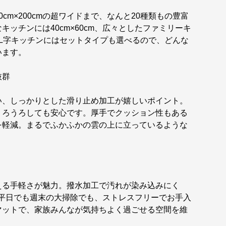
60cm×200cmの超ワイドまで、なんと20種類もの豊富
ッチンには40cm×60cm、広々としたファミリーキ
たり。L字キッチンにはセットタイプも選べるので、どんな
います。
抜群
い、しっかりとした滑り止め加工が嬉しいポイント。
うろうろしても安心です。厚手でクッション性もある
を軽減。まるでふかふかの雲の上に立っているような
える手軽さが魅力。撥水加工で汚れが染み込みにく
い平日でも週末の大掃除でも、ストレスフリーでお手入
マットで、家族みんなが気持ちよく過ごせる空間を維